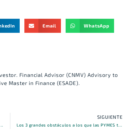
nkedIn
Email
WhatsApp
vestor. Financial Advisor (CNMV) Advisory to
ve Master in Finance (ESADE).
SIGUIENTE
EMIA» ECONÓMICA, ¿CUANDO LLEGARÁ SU FIN?
Los 3 grandes obstáculos a los que las PYMES tendrán que enfrentarse