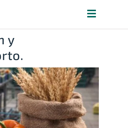
n y
orto.