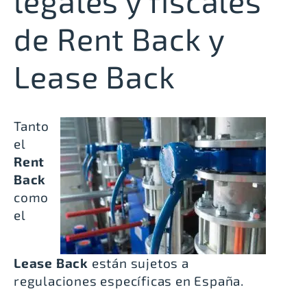
legales y fiscales
de Rent Back y
Lease Back
Tanto
el
Rent
Back
como
el
Lease Back
están sujetos a
regulaciones específicas en España.