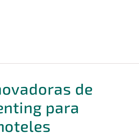
novadoras de
enting para
hoteles