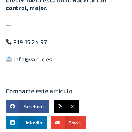
Crecer fuera está bien. Hacerlo con
control, mejor.
—
919 15 24 97
info@van-c.es
Comparte este artículo
Facebook
X
LinkedIn
Email