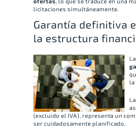
ofertas
, lo que se traduce en una m
licitaciones simultáneamente.
Garantía definitiva 
la estructura financ
L
ga
qu
la
L
as
(excluido el IVA), representa un co
ser cuidadosamente planificado.