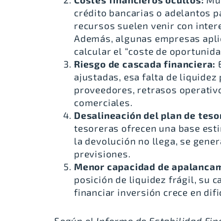
crédito bancarias o adelantos pa
recursos suelen venir con inte
Además, algunas empresas aplic
calcular el “coste de oportunid
Riesgo de cascada financiera:
ajustadas, esa falta de liquide
proveedores, retrasos operativ
comerciales.
Desalineación del plan de teso
tesoreras ofrecen una base esti
la devolución no llega, se gen
previsiones.
Menor capacidad de apalanca
posición de liquidez frágil, su
financiar inversión crece en difi
Según el
Informe de Estabilidad Fin