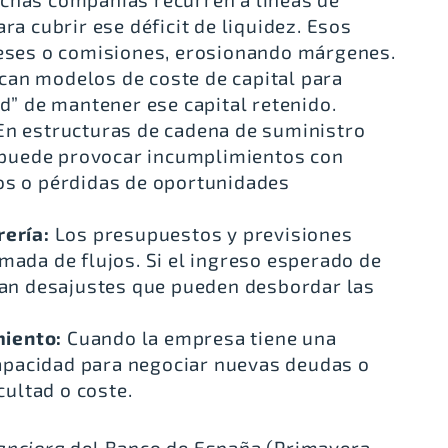
ra cubrir ese déficit de liquidez. Esos
reses o comisiones, erosionando márgenes.
an modelos de coste de capital para
ad” de mantener ese capital retenido.
En estructuras de cadena de suministro
z puede provocar incumplimientos con
os o pérdidas de oportunidades
rería:
Los presupuestos y previsiones
mada de flujos. Si el ingreso esperado de
eran desajustes que pueden desbordar las
miento:
Cuando la empresa tiene una
 capacidad para negociar nuevas deudas o
cultad o coste.
anciera
del
Banco de España
(Primavera