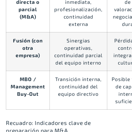
directa o
inmediata,
de
parcial
profesionalización,
valorac
(M&A)
continuidad
negocia
externa
dur
Fusión (con
Sinergias
Pérdid
otra
operativas,
contr
empresa)
continuidad parcial
integra
del equipo interno
cultu
MBO /
Transición interna,
Posible 
Management
continuidad del
de cap
Buy-Out
equipo directivo
inter
sufici
Recuadro: Indicadores clave de
preparación para M&A