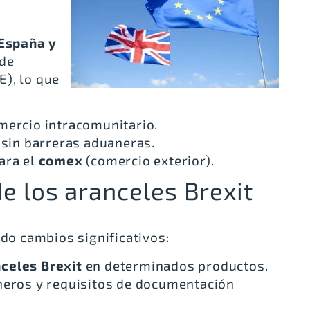
España y
 de
E), lo que
mercio intracomunitario.
 sin barreras aduaneras.
ara el
comex
(comercio exterior).
e los aranceles Brexit
ido cambios significativos:
celes Brexit
en determinados productos.
neros y requisitos de documentación