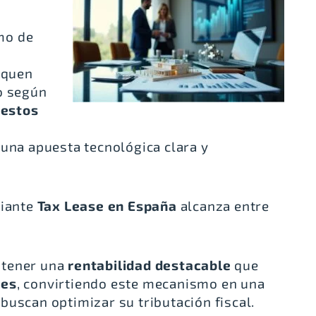
mo de
iquen
o según
uestos
una apuesta tecnológica clara y
diante
Tax Lease en España
alcanza entre
btener una
rentabilidad destacable
que
ses
, convirtiendo este mecanismo en una
buscan optimizar su tributación fiscal.