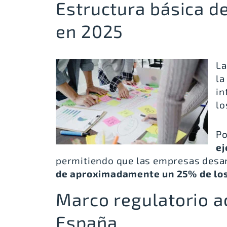
Estructura básica d
en 2025
La
la
in
lo
Po
ej
permitiendo que las empresas desa
de aproximadamente un 25% de lo
Marco regulatorio a
España