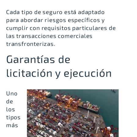
Cada tipo de seguro está adaptado
para abordar riesgos específicos y
cumplir con requisitos particulares de
las transacciones comerciales
transfronterizas.
Garantías de
licitación y ejecución
Uno
de
los
tipos
más