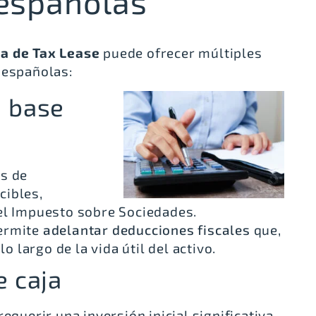
españolas
ia de
Tax Lease
puede ofrecer múltiples
 españolas:
a base
as de
cibles,
el Impuesto sobre Sociedades.
Permite
adelantar deducciones fiscales
que,
o largo de la vida útil del activo.
e caja
 requerir una inversión inicial significativa,